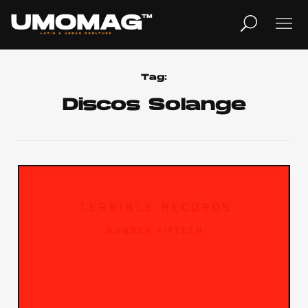
MUSICA
LIFESTYLE
Tag:
Discos Solange
REVISTA
TV
Home
Cover Story