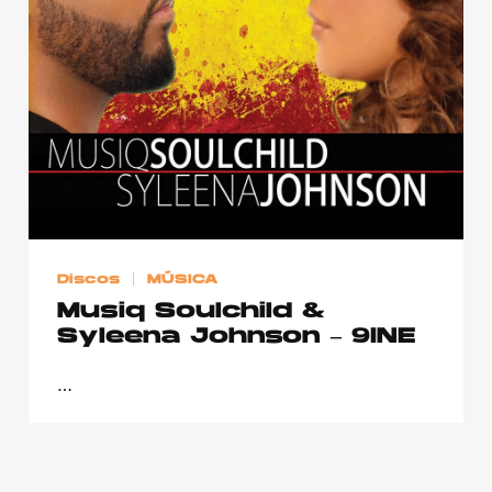
Publicidad
Contacto
Aviso Legal
© 2015-2022 UMOMAG. PROPIEDAD DE UMO agency. TODOS LOS
DERECHOS RESERVADOS.
Discos
MÚSICA
Musiq Soulchild &
Syleena Johnson – 9INE
…