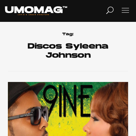
MUSICA
LIFESTYLE
Tag:
Discos Syleena
Johnson
REVISTA
TV
Home
Cover Story