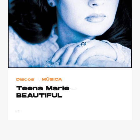
Publicidad
Contacto
Aviso Legal
© 2015-2022 UMOMAG. PROPIEDAD DE UMO agency. TODOS LOS
DERECHOS RESERVADOS.
Discos
MÚSICA
Teena Marie –
BEAUTIFUL
…