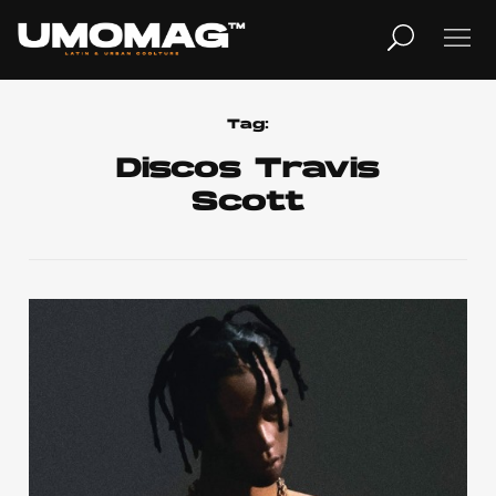
MUSICA
LIFESTYLE
Tag:
Discos Travis
Scott
REVISTA
TV
Home
Cover Story