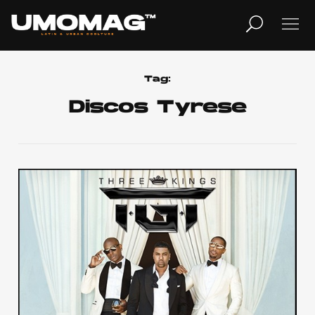
MUSICA
LIFESTYLE
Tag:
Discos Tyrese
REVISTA
TV
Home
Cover Story