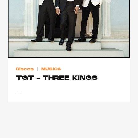
Publicidad
Contacto
Aviso Legal
© 2015-2022 UMOMAG. PROPIEDAD DE UMO agency. TODOS LOS
DERECHOS RESERVADOS.
Discos
MÚSICA
TGT – THREE KINGS
…