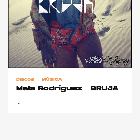
Publicidad
Contacto
Aviso Legal
© 2015-2022 UMOMAG. PROPIEDAD DE UMO agency. TODOS LOS
DERECHOS RESERVADOS.
Discos
MÚSICA
Mala Rodríguez – BRUJA
…