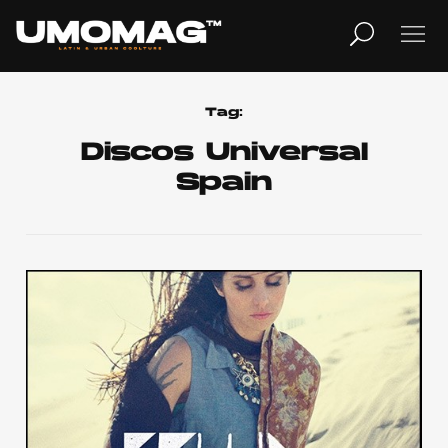
MUSICA
LIFESTYLE
Tag:
Discos Universal
Spain
REVISTA
TV
Home
Cover Story