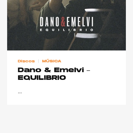
Discos
MÚSICA
Dano & Emelvi –
EQUILIBRIO
…