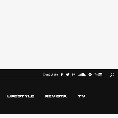
Conéctate
LIFESTYLE
REVISTA
TV