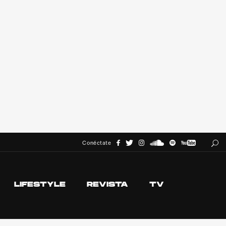
Conéctate
LIFESTYLE
REVISTA
TV