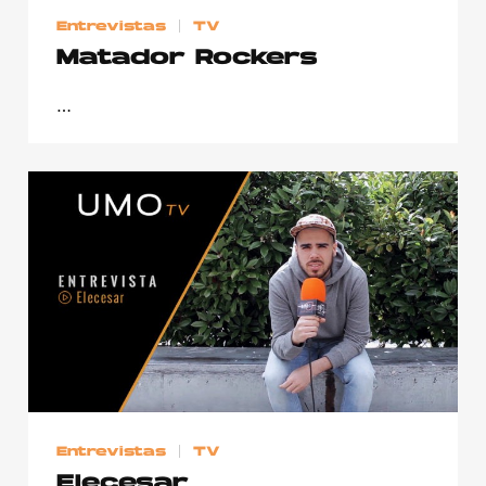
Entrevistas
TV
Matador Rockers
…
Entrevistas
TV
Elecesar