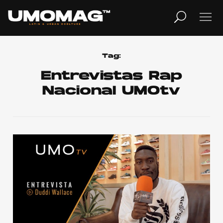
MUSICA
LIFESTYLE
Tag:
Entrevistas Rap
Nacional UMOtv
REVISTA
TV
Home
Cover Story