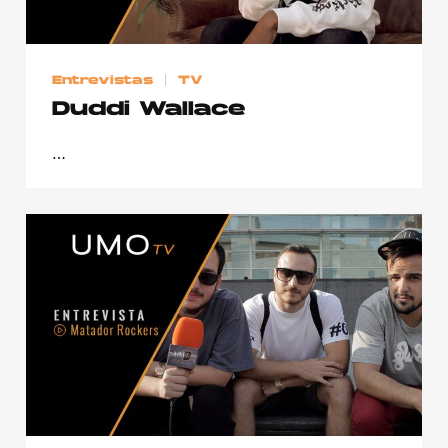
Publicidad
Contacto
Entrevistas
TV
Aviso Legal
Duddi Wallace
…
© 2015-2022 UMOMAG. PROPIEDAD DE UMO agency. TODOS LOS
DERECHOS RESERVADOS.