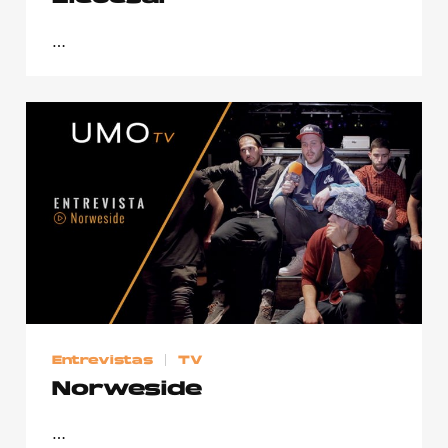
…
Entrevistas
TV
Norweside
…