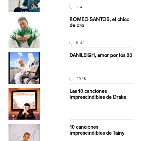
134
do
ROMEO SANTOS, el chico
de oro
5149
n
DANILEIGH, amor por los 90
4048
Las 10 canciones
imprescindibles de Drake
10 canciones
imprescindibles de Tainy