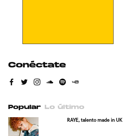
Conéctate
Popular
Lo último
a su
RAYE, talento made in UK