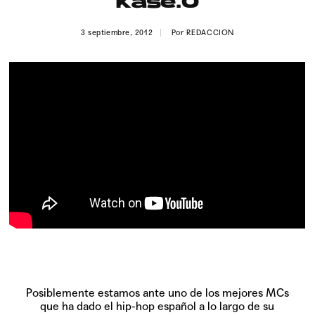
Kase.O
Publicidad
3 septiembre, 2012
Por
REDACCION
Contacto
Aviso Legal
© 2015-2022 UMOMAG. PROPIEDAD DE UMO agency. TODOS LOS
DERECHOS RESERVADOS.
Posiblemente estamos ante uno de los mejores MCs
que ha dado el hip-hop español a lo largo de su