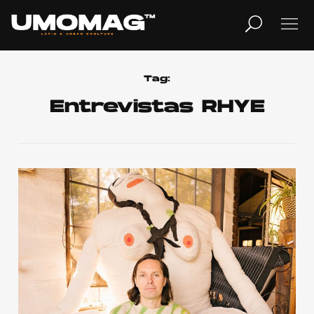
MUSICA
LIFESTYLE
Tag:
Entrevistas RHYE
REVISTA
TV
Home
Cover Story