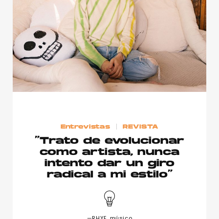
Publicidad
Contacto
Aviso Legal
© 2015-2022 UMOMAG. PROPIEDAD DE UMO agency. TODOS LOS
DERECHOS RESERVADOS.
Entrevistas
REVISTA
“Trato de evolucionar
como artista, nunca
intento dar un giro
radical a mi estilo”
—RHYE, músico