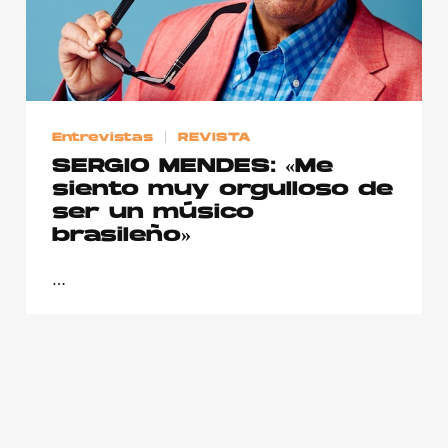
Publicidad
Contacto
Aviso Legal
Entrevistas
REVISTA
© 2015-2022 UMOMAG. PROPIEDAD DE UMO agency. TODOS LOS
SERGIO MENDES: «Me
DERECHOS RESERVADOS.
siento muy orgulloso de
ser un músico
brasileño»
…