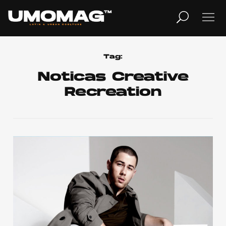
MUSICA
LIFESTYLE
Tag:
Noticas Creative
Recreation
REVISTA
TV
Home
Cover Story