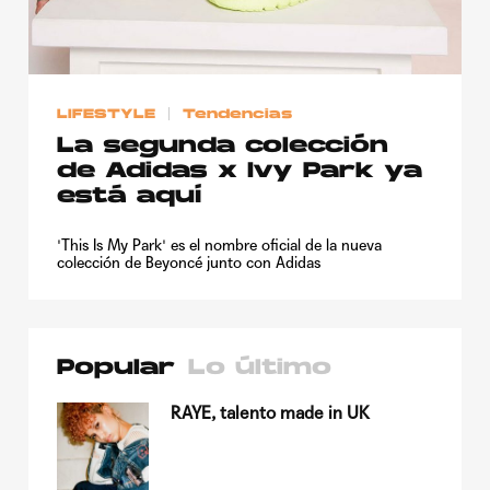
LIFESTYLE
Tendencias
La segunda colección
de Adidas x Ivy Park ya
está aquí
'This Is My Park' es el nombre oficial de la nueva
colección de Beyoncé junto con Adidas
Popular
Lo último
su
RAYE, talento made in UK