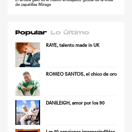
de zapatillas Mirage
Popular
Lo último
su
RAYE, talento made in UK
ROMEO SANTOS, el chico de oro
Quiles
DANILEIGH, amor por los 90
op
Las 10 canciones imprescindibles