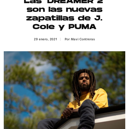
Las ‘DREAMER 2’
Publicidad
son las nuevas
Contacto
zapatillas de J.
Cole y PUMA
Aviso Legal
29 enero, 2021
Por
Mavi Contreras
© 2015-2022 UMOMAG. PROPIEDAD DE UMO agency. TODOS LOS
DERECHOS RESERVADOS.