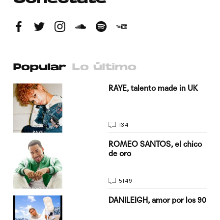
Conéctate
Popular
Lo último
a su
RAYE, talento made in UK
134
do
ROMEO SANTOS, el chico
de oro
5149
n
DANILEIGH, amor por los 90