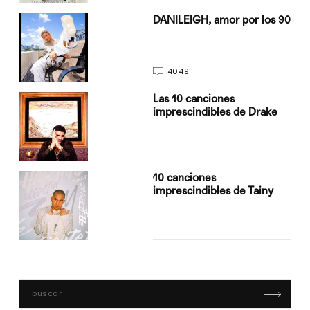
n
DANILEIGH, amor por los 90
4049
Las 10 canciones
imprescindibles de Drake
10 canciones
imprescindibles de Tainy