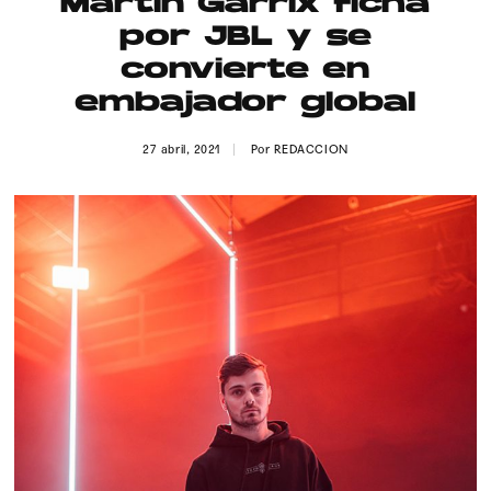
Martin Garrix ficha
Publicidad
por JBL y se
Contacto
convierte en
embajador global
Aviso Legal
27 abril, 2021
Por
REDACCION
© 2015-2022 UMOMAG. PROPIEDAD DE UMO agency. TODOS LOS
DERECHOS RESERVADOS.