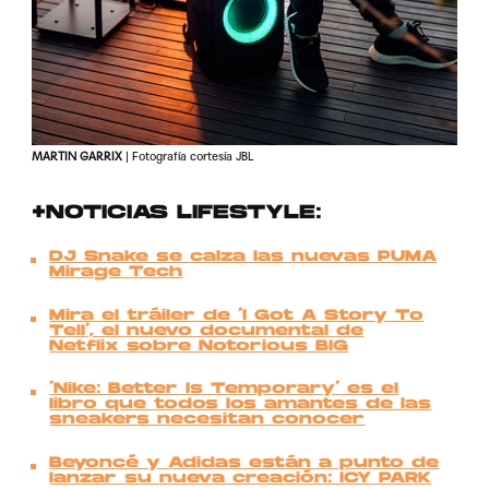
MARTIN GARRIX
| Fotografía cortesía JBL
+NOTICIAS LIFESTYLE:
DJ Snake se calza las nuevas PUMA
Mirage Tech
Mira el tráiler de ‘I Got A Story To
Tell’, el nuevo documental de
Netflix sobre Notorious BIG
‘Nike: Better Is Temporary’ es el
libro que todos los amantes de las
sneakers necesitan conocer
Beyoncé y Adidas están a punto de
lanzar su nueva creación: ICY PARK