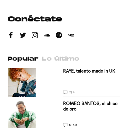
Conéctate
Popular
Lo último
a su
RAYE, talento made in UK
134
do
ROMEO SANTOS, el chico
de oro
5149