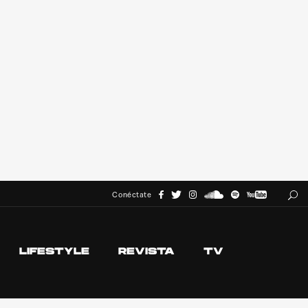
Conéctate
LIFESTYLE
REVISTA
TV