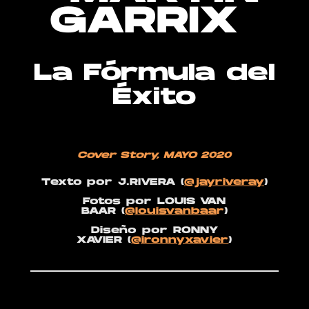
GARRIX
La Fórmula del
Éxito
Cover Story
, MAYO 2020
Texto por
J.RIVERA (
@jayriveray
)
Fotos
por LOUIS VAN
BAAR (
@louisvanbaa
r
)
Diseño
por RONNY
XAVIER (
@ironnyxavier
)