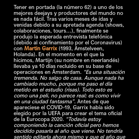
Tener en portada (la número 62) a uno de los
mejores deejays y productores del mundo no
es nada fácil. Tras varios meses de idas y
venidas debido a su apretada agenda (shows,
colaboraciones, tours…), finalmente se
produjo la esperada entrevista telefónica
(debido al confinamiento por el Coronavirus)
con
Martin Garrix
(1993, Amstelveen,
Holanda). En el momento en el que la
hicimos, Martijn (su nombre en neerlandés)
llevaba ya 10 días recluido en su base de
operaciones en Ámsterdam.
“Es una situación
tremenda. No salgo de casa. Aunque nada ha
cambiado mucho, porque me paso el día
metido en el estudio (risas). Todo esto es
como una peli, no parece real; es como vivir
en una ciudad fantasma”
. Antes de que
apareciese el COVID-19, Garrix había sido
elegido por la UEFA para crear el tema oficial
de la Eurocopa 2020.
“Todavía estoy
componiendo la canción oficial pero hemos
decidido pasarla al año que viene. No tendría
sentido editarla ahora mismo y que el año que