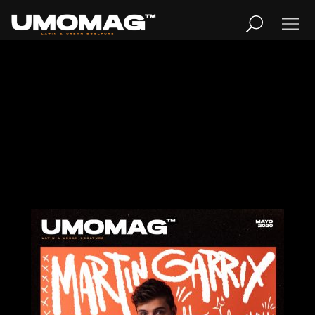
Publicidad
MUSICA
LIFESTYLE
REVISTA
TV
Home
Cover Story
REVISTA
Cover Story