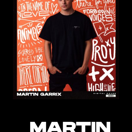
MARTIN GARRIX, la
Publicidad
fórmula del éxito
Contacto
Aviso Legal
© 2015-2022 UMOMAG. PROPIEDAD DE UMO agency. TODOS LOS
DERECHOS RESERVADOS.
MARTIN