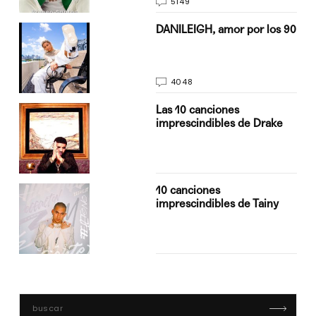
5149
n
DANILEIGH, amor por los 90
4048
Las 10 canciones
imprescindibles de Drake
10 canciones
imprescindibles de Tainy