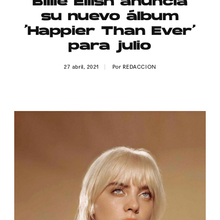
Billie Eilish anuncia
Publicidad
su nuevo álbum
Contacto
‘Happier Than Ever’
para julio
Aviso Legal
27 abril, 2021
Por
REDACCION
© 2015-2022 UMOMAG. PROPIEDAD DE UMO agency. TODOS LOS
DERECHOS RESERVADOS.