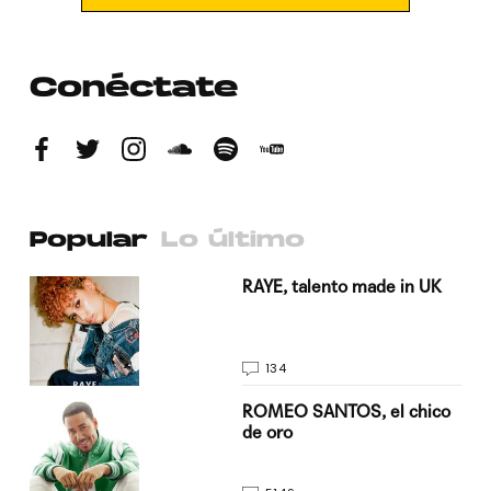
Conéctate
Popular
Lo último
a su
RAYE, talento made in UK
134
do
ROMEO SANTOS, el chico
de oro