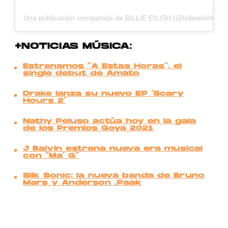
Una publicación compartida de BILLIE EILISH (@billieeilish)
+NOTICIAS MÚSICA:
Estrenamos “A Estas Horas“, el
single debut de Amato
Drake lanza su nuevo EP ‘Scary
Hours 2’
Nathy Peluso actúa hoy en la gala
de los Premios Goya 2021
J Balvin estrena nueva era musical
con “Ma’ G”
Silk Sonic: la nueva banda de Bruno
Mars y Anderson .Paak