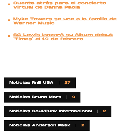
Cuenta atrás para el concierto
virtual de Danna Paola
Myke Towers se une a la familia de
Warner Music
SG Lewis lanzará su álbum debut
‘Times’ el 19 de febrero
Noticias RnB USA
27
Noticias Bruno Mars
9
Noticias Soul/Funk Internacional
2
Noticias Anderson Paak
2