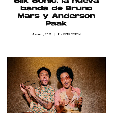
Silk Sonic: la nueva
Publicidad
banda de Bruno
Contacto
Mars y Anderson
Paak
Aviso Legal
4 marzo, 2021
Por
REDACCION
© 2015-2022 UMOMAG. PROPIEDAD DE UMO agency. TODOS LOS
DERECHOS RESERVADOS.