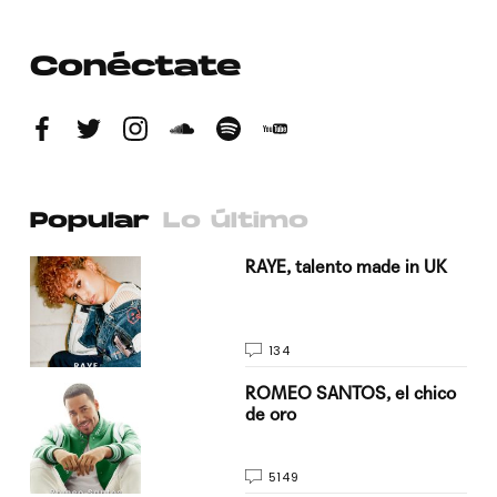
Conéctate
Popular
Lo último
a su
RAYE, talento made in UK
134
do
ROMEO SANTOS, el chico
de oro
5149