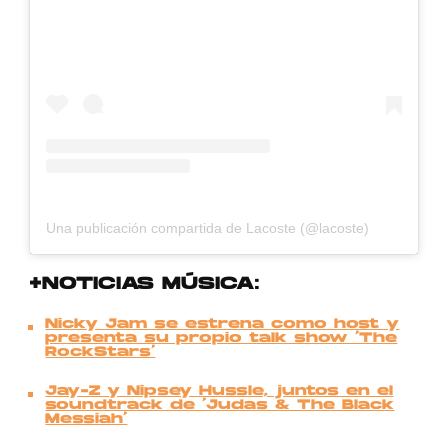
Una publicación compartida de Lacoste (@lacoste)
+NOTICIAS MÚSICA:
Nicky Jam se estrena como host y
presenta su propio talk show ‘The
RockStars’
Jay-Z y Nipsey Hussle, juntos en el
soundtrack de ‘Judas & The Black
Messiah’