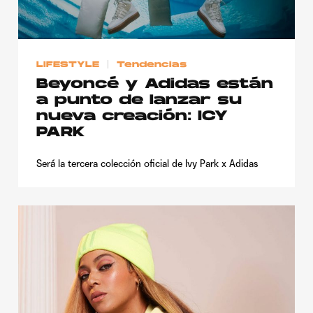
Publicidad
Contacto
LIFESTYLE
Tendencias
Aviso Legal
Beyoncé y Adidas están
a punto de lanzar su
© 2015-2022 UMOMAG. PROPIEDAD DE UMO agency. TODOS LOS
nueva creación: ICY
DERECHOS RESERVADOS.
PARK
Será la tercera colección oficial de Ivy Park x Adidas