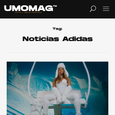
MUSICA
LIFESTYLE
Tag:
Noticias Adidas
REVISTA
TV
Home
Cover Story