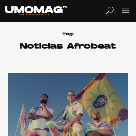
MUSICA
LIFESTYLE
Tag:
Noticias Afrobeat
REVISTA
TV
Home
Cover Story