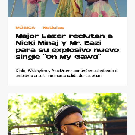
Publicidad
Contacto
MÚSICA
Noticias
Aviso Legal
Major Lazer reclutan a
Nicki Minaj y Mr. Eazi
© 2015-2022 UMOMAG. PROPIEDAD DE UMO agency. TODOS LOS
para su explosivo nuevo
DERECHOS RESERVADOS.
single “Oh My Gawd”
Diplo, Walshyfire y Ape Drums continúan calentando el
ambiente ante la inminente salida de 'Lazerism'