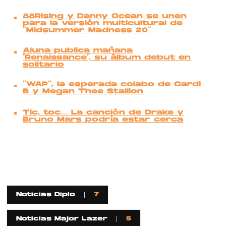
88Rising y Danny Ocean se unen
para la versión multicultural de
“Midsummer Madness 20”
Aluna publica mañana
‘Renaissance’, su álbum debut en
solitario
“WAP”, la esperada colabo de Cardi
B y Megan Thee Stallion
Tic, toc… La canción de Drake y
Bruno Mars podría estar cerca
Noticias Diplo
7
Noticias Major Lazer
5