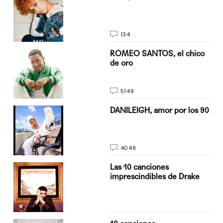
134
do
ROMEO SANTOS, el chico
de oro
5149
n
DANILEIGH, amor por los 90
4048
Las 10 canciones
imprescindibles de Drake