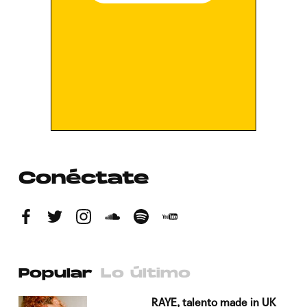
Conéctate
Popular
Lo último
a su
RAYE, talento made in UK