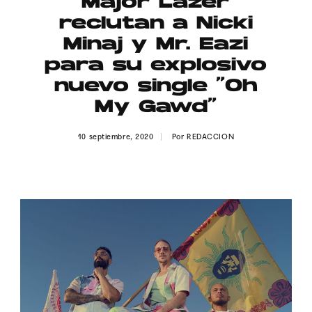
Major Lazer
Publicidad
reclutan a Nicki
Contacto
Minaj y Mr. Eazi
para su explosivo
Aviso Legal
nuevo single “Oh
My Gawd”
© 2015-2022 UMOMAG. PROPIEDAD DE UMO agency. TODOS LOS
DERECHOS RESERVADOS.
10 septiembre, 2020
Por
REDACCION