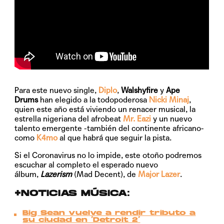
Para este nuevo single,
Diplo
,
Walshyfire
y
Ape
Drums
han elegido a la todopoderosa
Nicki Minaj
,
quien este año está viviendo un renacer musical, la
estrella nigeriana del afrobeat
Mr. Eazi
y un nuevo
talento emergente -también del continente africano-
como
K4mo
al que habrá que seguir la pista.
Si el Coronavirus no lo impide, este otoño podremos
escuchar al completo el esperado nuevo
álbum,
Lazerism
(Mad Decent), de
Major Lazer
.
+NOTICIAS MÚSICA:
Big Sean vuelve a rendir tributo a
su ciudad en ‘Detroit 2’