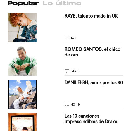
Popular
Lo último
a su
RAYE, talento made in UK
134
do
ROMEO SANTOS, el chico
de oro
5149
n
DANILEIGH, amor por los 90
4049
Las 10 canciones
imprescindibles de Drake