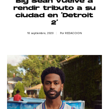
Big Sean vuelve a
Publicidad
rendir tributo a su
Contacto
ciudad en ‘Detroit
2’
Aviso Legal
10 septiembre, 2020
Por
REDACCION
© 2015-2022 UMOMAG. PROPIEDAD DE UMO agency. TODOS LOS
DERECHOS RESERVADOS.