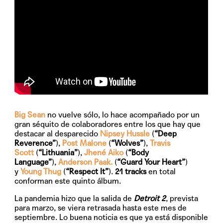
Big Sean
no vuelve sólo, lo hace acompañado por un
gran séquito de colaboradores entre los que hay que
destacar al desparecido
Nipsey Hussle
(
“Deep
Reverence”
),
Post Malone
(
“Wolves”
),
Travis
Scott
(
“Lithuania”
),
Jhené Aiko
(
“Body
Language”
),
Anderson Paak.
(
“Guard Your Heart”
)
y
Young Thug
(
“Respect It”
).
21 tracks
en total
conforman este quinto álbum.
La pandemia hizo que la salida de
Detroit 2
, prevista
para marzo, se viera retrasada hasta este mes de
septiembre. Lo buena noticia es que ya está disponible