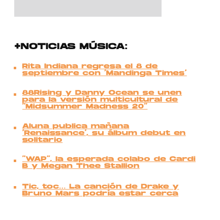
+NOTICIAS MÚSICA:
Rita Indiana regresa el 8 de
septiembre con ‘Mandinga Times’
88Rising y Danny Ocean se unen
para la versión multicultural de
“Midsummer Madness 20”
Aluna publica mañana
‘Renaissance’, su álbum debut en
solitario
“WAP”, la esperada colabo de Cardi
B y Megan Thee Stallion
Tic, toc… La canción de Drake y
Bruno Mars podría estar cerca