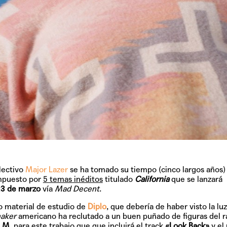
TAINY, adel
tiempo
NICKI NICOL
fuerte
olectivo
Major Lazer
se ha tomado su tiempo (cinco largos años)
ompuesto por
5 temas inéditos
titulado
California
que se lanzará
Hablamos c
3 de marzo
vía
Mad Decent
.
Quiles de '
 material de estudio de
Diplo
, que debería de haber visto la lu
aker
americano ha reclutado a un buen puñado de figuras del r
A.M
, para este trabajo que que incluirá el track
«Look Back»
y el