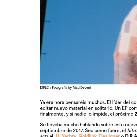
DIPLO / Fotografía by Mad Decent
Ya era hora pensaréis muchos. El líder del c
editar nuevo material en solitario. Un EP c
finalmente, y si nadie lo impide, el próximo
2
Se llevaba mucho hablando sobre este nuevo
septiembre de 2017. Sea como fuere, el
hitm
actual,
Lil Yachty
,
Goldlink
,
Desiigner
o
D.R.