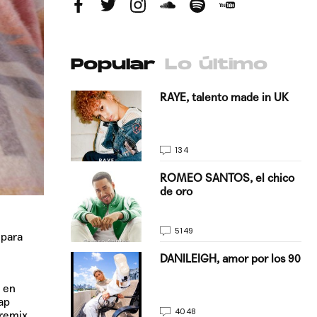
Popular
Lo último
antado a su
RAYE, talento made in UK
134
E, pisando
ROMEO SANTOS, el chico
de oro
5149
 para
on Justin
DANILEIGH, amor por los 90
La…
z en
ap
4048
 remix