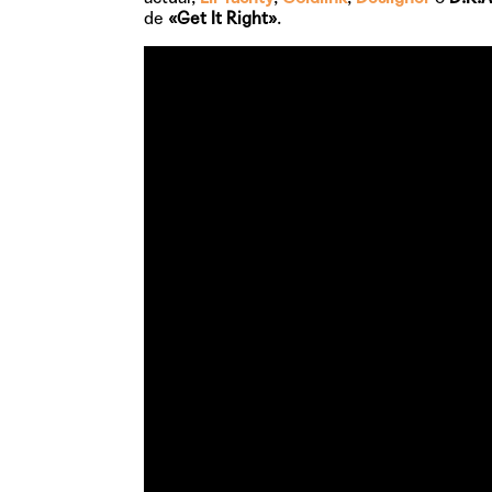
de
«Get It Right»
.