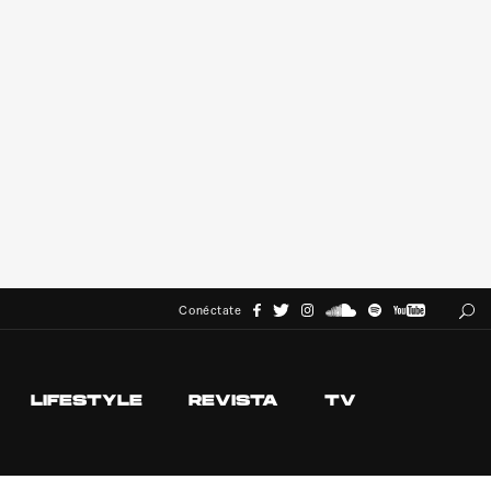
Conéctate
LIFESTYLE
REVISTA
TV