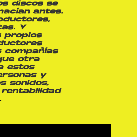
os discos se
acían antes.
oductores,
as. Y
 propios
oductores
s compañías
que otra
a estos
ersonas y
os sonidos,
 rentabilidad
.