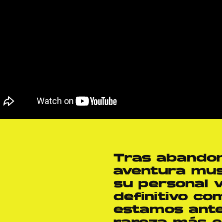
Tras abando
aventura mus
su personal 
definitivo co
estamos ante