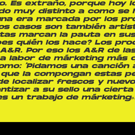
o. Es extraño, porque hoy l
o muy distinto a como se h
na era marcada por los pr
s casos son también artist
tas marcan la pauta en sus
bes quién los hace? Los pr
A&R. Por eso los A&R de la
a labor de márketing más 
omo: ‘Pidamos una canción 
 que la compongan estas p
 de localizar frescos y nuev
ntizar a su sello una cierta
es un trabajo de márketing»