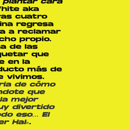
 plantar cara
hite aka
ras cuatro
uina regresa
ta a reclamar
cho propio.
a de las
iquetar que
e en la
ducto más de
e vivimos.
oria de cómo
éndote que
la mejor
y divertido
do eso… El
r Hal»
.