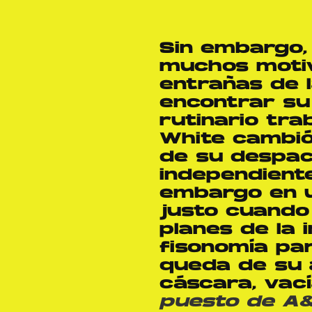
Sin embargo, 
muchos motiv
entrañas de l
encontrar su 
rutinario tr
White cambió
de su despac
independiente
embargo en 
justo cuando
planes de la 
fisonomía par
queda de su 
cáscara, vac
puesto de A&