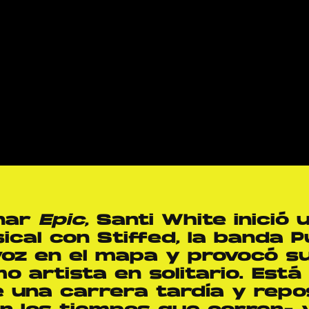
nar
Epic
, Santi White inició
ical con Stiffed, la banda 
voz en el mapa y provocó su
mo artista en solitario. Está
 una carrera tardía y repo