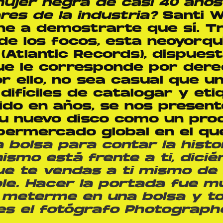
ujer negra de casi 40 años
res de la industria?
Santi W
ne a demostrarte que sí. T
de los focos, esta neoyorq
(Atlantic Records), dispues
ue le corresponde por dere
 ello, no sea casual que un
difíciles de catalogar y et
do en años, se nos present
u nuevo disco como un pro
permercado global en el qu
a bolsa para contar la hist
smo está frente a ti, dici
e te vendas a ti mismo de 
le. Hacer la portada fue mu
meterme en una bolsa y to
es el fotógrafo Photographe