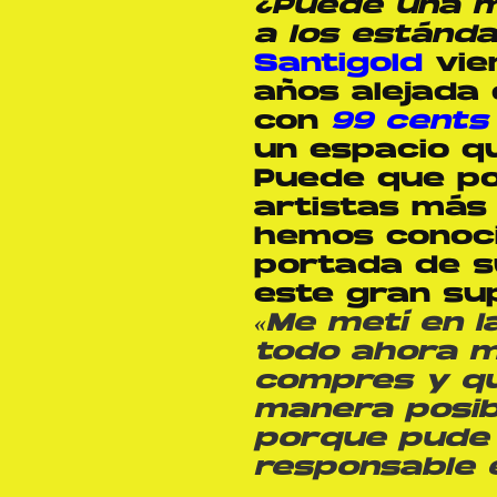
¿Puede una m
a los estánda
Santigold
vie
años alejada 
con
99 cents
un espacio q
Puede que por
artistas más 
hemos conoci
portada de s
este gran su
«
Me metí en l
todo ahora mi
compres y qu
manera posib
porque pude 
responsable 