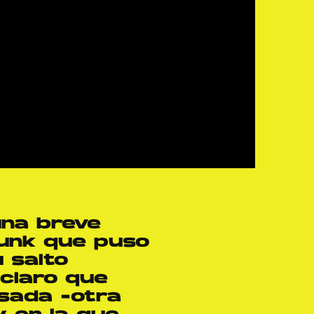
 una breve
Punk que puso
 salto
 claro que
sada -otra