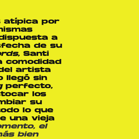
 atípica por
mismas
 dispuesta a
sfecha de su
ords
, Santi
la comodidad
el artista
 llegó sin
g
perfecto,
tocar los
ambiar su
todo lo que
e una vieja
mento, el
más bien