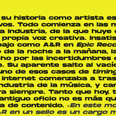
su historia como artista es
os. Todo comienza en las 
a industria, de la que huye
propia voz creativa. Insati
abajo como A&R en
Epic Rec
 de la noche a la mañana, 
ho por las incertidumbres d
. Su aparente salto al vacío
uno de esos casos de
timin
 internet comenzaba a tras
industria de la música, y c
a siempre. Tanto que hoy, 
antiguo oficio no es más qu
ía de contenido.
«
En este mo
R en un sello es un cargo 