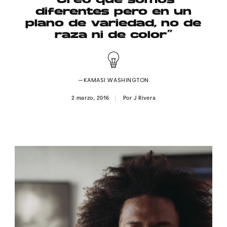
“Creo que somos
Publicidad
diferentes pero en un
plano de variedad, no de
Contacto
raza ni de color”
Aviso Legal
—KAMASI WASHINGTON
© 2015-2022 UMOMAG. PROPIEDAD DE UMO agency. TODOS LOS
DERECHOS RESERVADOS.
2 marzo, 2016
Por
J Rivera