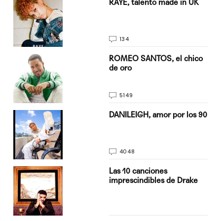
a su
RAYE, talento made in UK
134
do
ROMEO SANTOS, el chico
de oro
5149
n
DANILEIGH, amor por los 90
4048
Las 10 canciones
imprescindibles de Drake