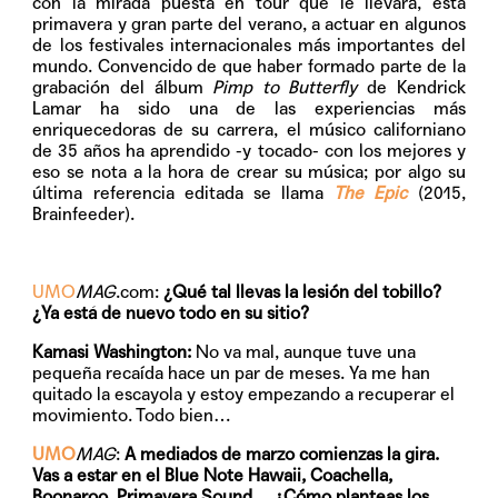
con la mirada puesta en tour que le llevará, esta
primavera y gran parte del verano, a actuar en algunos
de los festivales internacionales más importantes del
mundo. Convencido de que haber formado parte de la
grabación del álbum
Pimp to Butterfly
de Kendrick
Lamar ha sido una de las experiencias más
enriquecedoras de su carrera, el músico californiano
de 35 años ha aprendido -y tocado- con los mejores y
eso se nota a la hora de crear su música; por algo su
última referencia editada se llama
The Epic
(2015,
Brainfeeder).
UMO
MAG
.com:
¿Qué tal llevas la lesión del tobillo?
¿Ya está de nuevo todo en su sitio?
Kamasi Washington:
No va mal, aunque tuve una
pequeña recaída hace un par de meses. Ya me han
quitado la escayola y estoy empezando a recuperar el
movimiento. Todo bien…
UMO
MAG
:
A mediados de marzo comienzas la gira.
Vas a estar en el Blue Note Hawaii, Coachella,
Boonaroo, Primavera Sound… ¿Cómo planteas los