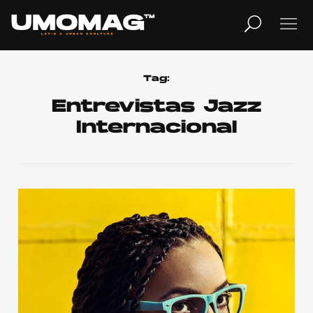
MUSICA
LIFESTYLE
Tag:
Entrevistas Jazz
Internacional
REVISTA
TV
Home
Cover Story