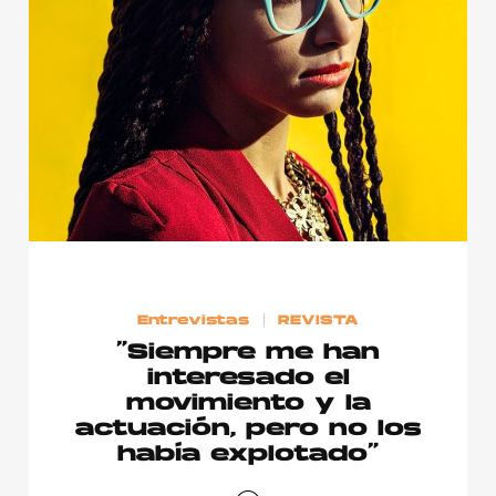
Publicidad
Contacto
Aviso Legal
© 2015-2022 UMOMAG. PROPIEDAD DE UMO agency. TODOS LOS
DERECHOS RESERVADOS.
Entrevistas
REVISTA
“Siempre me han
interesado el
movimiento y la
actuación, pero no los
había explotado”