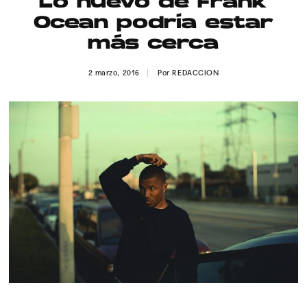
Lo nuevo de Frank
Publicidad
Ocean podría estar
Contacto
más cerca
Aviso Legal
2 marzo, 2016
Por
REDACCION
© 2015-2022 UMOMAG. PROPIEDAD DE UMO agency. TODOS LOS
DERECHOS RESERVADOS.