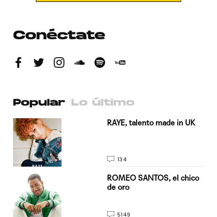
Conéctate
Popular
Lo último
a su
RAYE, talento made in UK
134
do
ROMEO SANTOS, el chico
de oro
5149