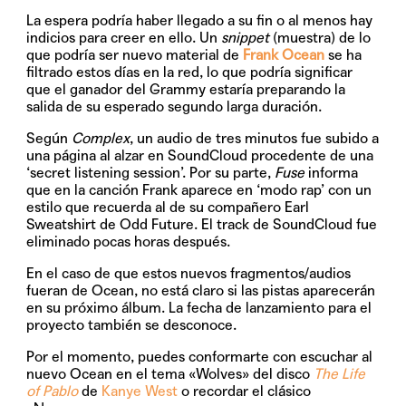
La espera podría haber llegado a su fin o al menos hay
indicios para creer en ello. Un
snippet
(muestra) de lo
que podría ser nuevo material de
Frank Ocean
se ha
filtrado estos días en la red, lo que podría significar
que el ganador del Grammy estaría preparando la
salida de su esperado segundo larga duración.
Según
Complex
, un audio de tres minutos fue subido a
una página al alzar en
SoundCloud
procedente de una
‘secret listening session’. Por su parte,
Fuse
informa
que en la canción Frank aparece en ‘modo rap’ con un
estilo que recuerda al de su compañero Earl
Sweatshirt de Odd Future. El track de SoundCloud fue
eliminado pocas horas después.
En el caso de que estos nuevos fragmentos/audios
fueran de Ocean, no está claro si las pistas aparecerán
en su próximo álbum. La fecha de lanzamiento para el
proyecto también se desconoce.
Por el momento, puedes conformarte con escuchar al
nuevo Ocean en el tema «Wolves» del disco
The Life
of Pablo
de
Kanye West
o recordar el clásico