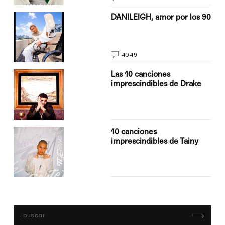
n
DANILEIGH, amor por los 90
4049
Las 10 canciones
imprescindibles de Drake
10 canciones
imprescindibles de Tainy