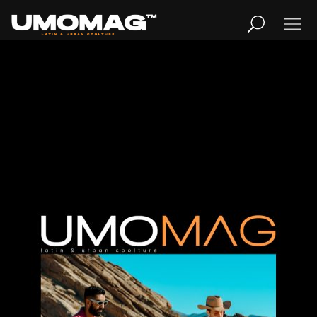
Publicidad
MUSICA
LIFESTYLE
REVISTA
TV
Home
Cover Story
REVISTA
Cover Story