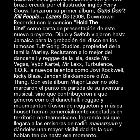
brazo creada por el ilustrador inglés Ferry
Gouw, lanzaron su primer álbum,
Guns Don’t
Kill People… Lazers Do
(2009, Downtown
Records) con la canción
“Hold The
Line”
como carta de presentación de este
nuevo proyecto. Diplo y Switch viajaron hasta
Jamaica para la grabación del disco en los
famosos Tuff Gong Studios, propiedad de la
familia Marley. Reclutaron a lo mejor del
dancehall y reggae de la isla, desde Mr.
Vegas, Vybz Kartel, Mr Lexx, Turbulence,
T.O.K. a nuevos talentos como Jovi Rockwell,
Ricky Blaze, Jahdan Blakkamoore o Ms.
Thing. Con este álbum Major Lazer no sólo
marcaron el punto de partida de su aventura
musical, sino que contribuyeron a que
géneros como el dancehall, reggae y
moombahton (fusión de reggaeton y música
house) fueran comercialmente aceptados en
territorio norteamericano, logrando así que
llegara a las emisoras de radio
mainstream
y
dándoles una mayor visibilidad de la que
habían tenido hasta ese momento.