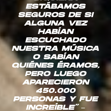
ESTÁBAMOS
SEGUROS DE SI
ALGUNA VEZ
HABÍAN
ESCUCHADO
NUESTRA MÚSICA
O SABÍAN
QUIÉNES ÉRAMOS,
PERO LUEGO
APARECIERON
450.000
PERSONAS Y FUE
INCREÍBLE”
–