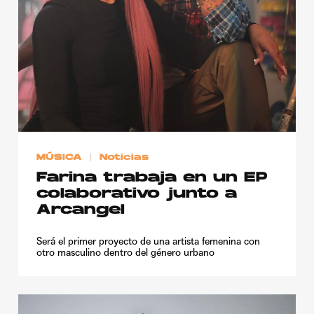
Publicidad
Contacto
Aviso Legal
© 2015-2022 UMOMAG. PROPIEDAD DE UMO agency. TODOS LOS
DERECHOS RESERVADOS.
MÚSICA
Noticias
Farina trabaja en un EP
colaborativo junto a
Arcangel
Será el primer proyecto de una artista femenina con
otro masculino dentro del género urbano