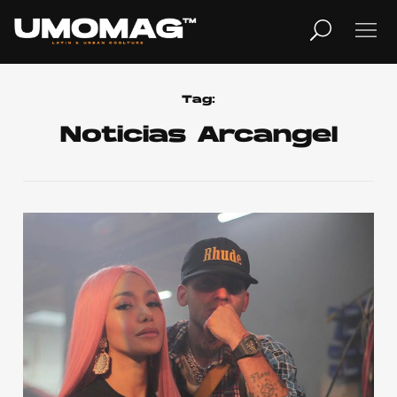
MUSICA
LIFESTYLE
Tag:
Noticias Arcangel
REVISTA
TV
Home
Cover Story