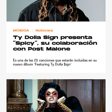
Publicidad
Contacto
Aviso Legal
MÚSICA
Noticias
Ty Dolla Sign presenta
© 2015-2022 UMOMAG. PROPIEDAD DE UMO agency. TODOS LOS
“Spicy”, su colaboración
DERECHOS RESERVADOS.
con Post Malone
Es una de las 25 canciones que estarán incluidas en su
nuevo álbum 'Featuring Ty Dolla $ign'