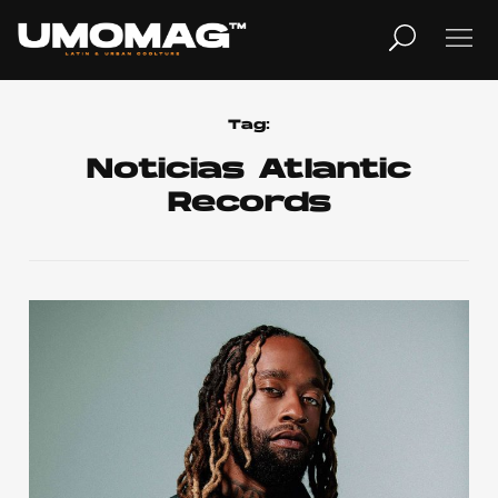
MUSICA
LIFESTYLE
Tag:
Noticias Atlantic
Records
REVISTA
TV
Home
Cover Story