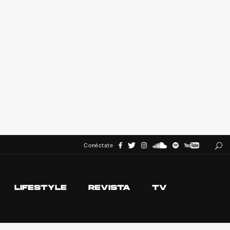
Conéctate
LIFESTYLE
REVISTA
TV