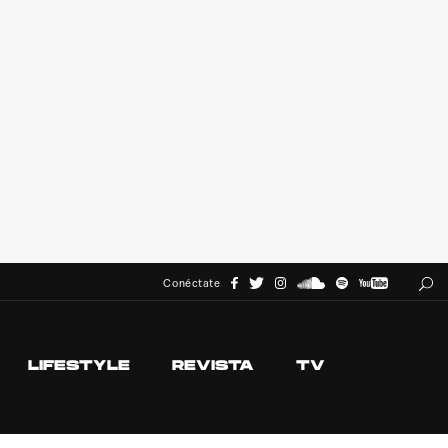
Conéctate
LIFESTYLE
REVISTA
TV