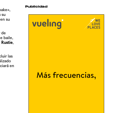
Publicidad
ake»,
 su
 en su
r de
e baile,
,
Rustie
,
luir las
alizado
iciará en