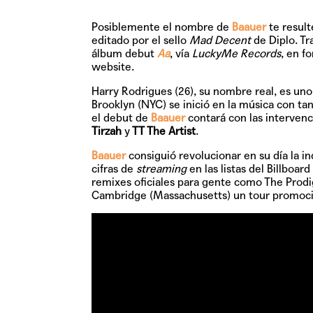
Posiblemente el nombre de
Baauer
te result
editado por el sello
Mad Decent
de Diplo. Tr
álbum debut
Aa
, vía
LuckyMe Records
, en f
website.
Harry Rodrigues (26), su nombre real, es uno
Brooklyn (NYC) se inició en la música con tan 
el debut de
Baauer
contará con las intervenc
Tirzah
y
TT The Artist
.
Baauer
consiguió revolucionar en su día la i
cifras de
streaming
en las listas del Billboa
remixes oficiales para gente como The Prod
Cambridge (Massachusetts) un tour promoci