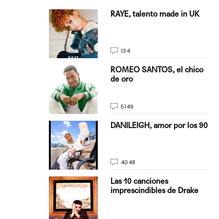
antado a su
RAYE, talento made in UK
134
E, pisando
ROMEO SANTOS, el chico
de oro
5149
on Justin
DANILEIGH, amor por los 90
La…
4048
turo del
Las 10 canciones
imprescindibles de Drake