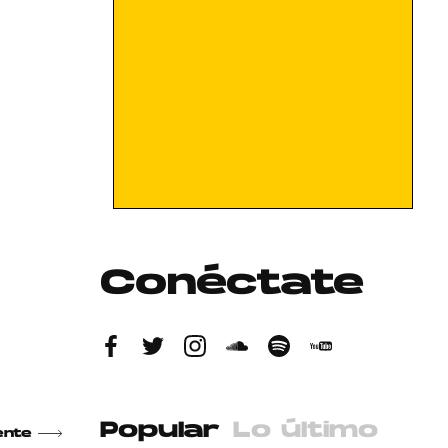
Conéctate
Popular
Lo último
ente