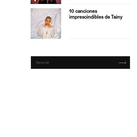
con Boza
10 canciones
', el…
imprescindibles de Tainy