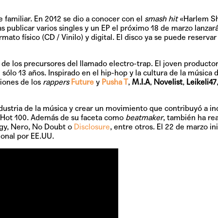
e familiar. En 2012 se dio a conocer con el
smash hit
«Harlem Sh
as publicar varios singles y un EP el próximo
18 de marzo
lanzará
ormato físico (CD / Vinilo) y digital. El disco ya se puede reservar
 de los precursores del llamado electro-trap. El joven producto
sólo 13 años. Inspirado en el hip-hop y la cultura de la música d
iones de los
rappers
Future
y
Pusha T
,
M.I.A
,
Novelist
,
Leikeli47
ndustria de la música y crear un movimiento que contribuyó a inc
rd Hot 100. Además de su faceta como
beatmaker
, también ha re
igy, Nero, No Doubt o
Disclosure
, entre otros. El 22 de marzo in
onal por EE.UU.