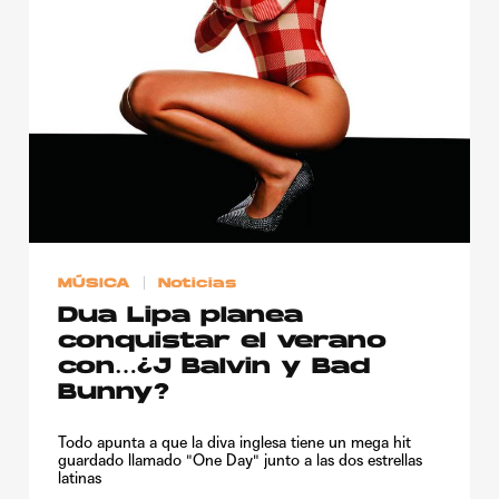
Publicidad
Contacto
Aviso Legal
© 2015-2022 UMOMAG. PROPIEDAD DE UMO agency. TODOS LOS
DERECHOS RESERVADOS.
MÚSICA
Noticias
Dua Lipa planea
conquistar el verano
con…¿J Balvin y Bad
Bunny?
Todo apunta a que la diva inglesa tiene un mega hit
guardado llamado "One Day" junto a las dos estrellas
latinas