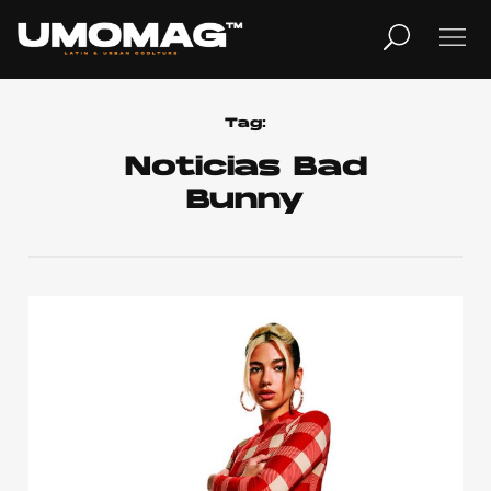
MUSICA
LIFESTYLE
Tag:
Noticias Bad
Bunny
REVISTA
TV
Home
Cover Story