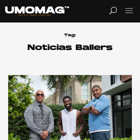
MUSICA
LIFESTYLE
Tag:
Noticias Ballers
REVISTA
TV
Home
Cover Story