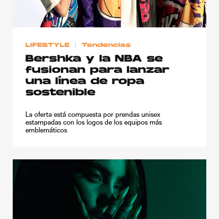
Publicidad
Contacto
LIFESTYLE
Tendencias
Aviso Legal
Bershka y la NBA se
fusionan para lanzar
© 2015-2022 UMOMAG. PROPIEDAD DE UMO agency. TODOS LOS
una línea de ropa
DERECHOS RESERVADOS.
sostenible
La oferta está compuesta por prendas unisex
estampadas con los logos de los equipos más
emblemáticos