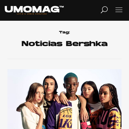
MUSICA
LIFESTYLE
Tag:
Noticias Bershka
REVISTA
TV
Home
Cover Story