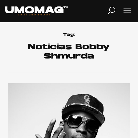
MUSICA
LIFESTYLE
Tag:
Noticias Bobby
Shmurda
REVISTA
TV
Home
Cover Story