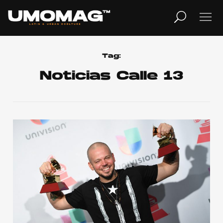
MUSICA
LIFESTYLE
Tag:
Noticias Calle 13
REVISTA
TV
Home
Cover Story