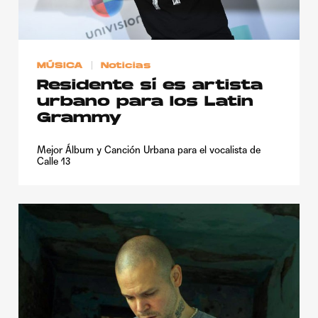
Publicidad
Contacto
MÚSICA
Noticias
Aviso Legal
Residente sí es artista
urbano para los Latin
© 2015-2022 UMOMAG. PROPIEDAD DE UMO agency. TODOS LOS
Grammy
DERECHOS RESERVADOS.
Mejor Álbum y Canción Urbana para el vocalista de
Calle 13