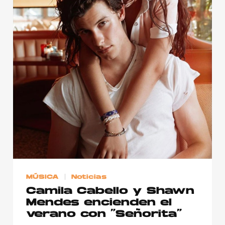
Publicidad
Contacto
Aviso Legal
© 2015-2022 UMOMAG. PROPIEDAD DE UMO agency. TODOS LOS
DERECHOS RESERVADOS.
MÚSICA
Noticias
Camila Cabello y Shawn
Mendes encienden el
verano con “Señorita”