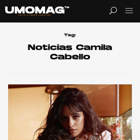
MUSICA
LIFESTYLE
Tag:
Noticias Camila
Cabello
REVISTA
TV
Home
Cover Story