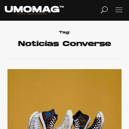
MUSICA
LIFESTYLE
Tag:
Noticias Converse
REVISTA
TV
Home
Cover Story