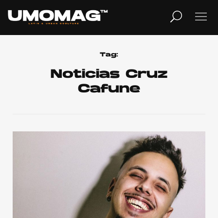
MUSICA
LIFESTYLE
Tag:
Noticias Cruz
Cafune
REVISTA
TV
Home
Cover Story