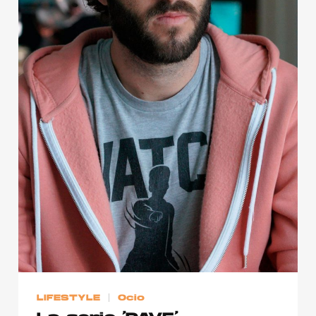
Publicidad
Contacto
Aviso Legal
© 2015-2022 UMOMAG. PROPIEDAD DE UMO agency. TODOS LOS
DERECHOS RESERVADOS.
LIFESTYLE
Ocio