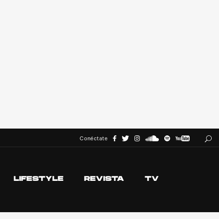
Conéctate
LIFESTYLE
REVISTA
TV