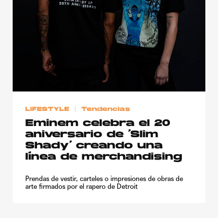
Publicidad
Contacto
Aviso Legal
© 2015-2022 UMOMAG. PROPIEDAD DE UMO agency. TODOS LOS
DERECHOS RESERVADOS.
LIFESTYLE
Tendencias
Eminem celebra el 20
aniversario de ‘Slim
Shady’ creando una
línea de merchandising
Prendas de vestir, carteles o impresiones de obras de
arte firmados por el rapero de Detroit