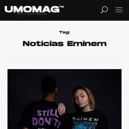
MUSICA
LIFESTYLE
Tag:
Noticias Eminem
REVISTA
TV
Home
Cover Story