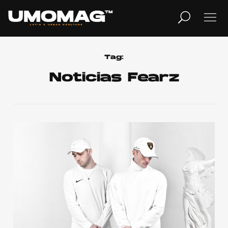
MUSICA
LIFESTYLE
Tag:
Noticias Fearz
REVISTA
TV
Home
Cover Story