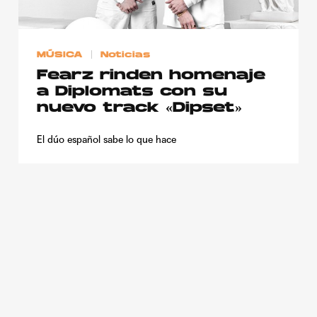
Publicidad
Contacto
MÚSICA
Noticias
Aviso Legal
Fearz rinden homenaje
a Diplomats con su
nuevo track «Dipset»
© 2015-2022 UMOMAG. PROPIEDAD DE UMO agency. TODOS LOS
DERECHOS RESERVADOS.
El dúo español sabe lo que hace