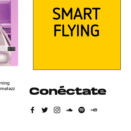
aming
zzmatazz
Conéctate