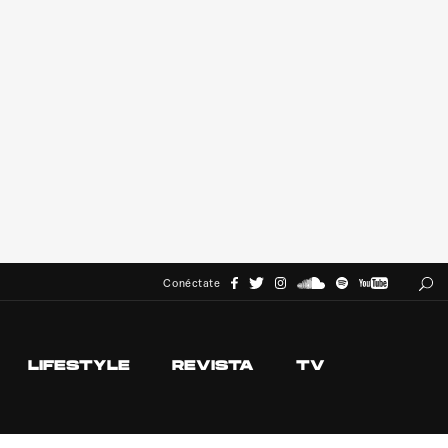
Conéctate
LIFESTYLE
REVISTA
TV