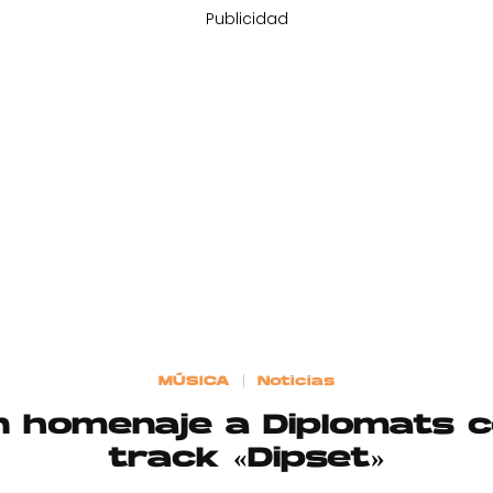
Publicidad
MÚSICA
Noticias
n homenaje a Diplomats 
track «Dipset»