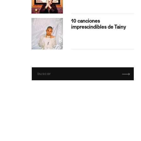
con Boza
10 canciones
', el…
imprescindibles de Tainy