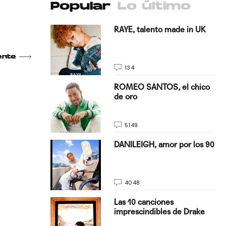
Popular
Lo último
antado a su
RAYE, talento made in UK
ente
134
E, pisando
ROMEO SANTOS, el chico
de oro
5149
on Justin
DANILEIGH, amor por los 90
La…
4048
turo del
Las 10 canciones
imprescindibles de Drake