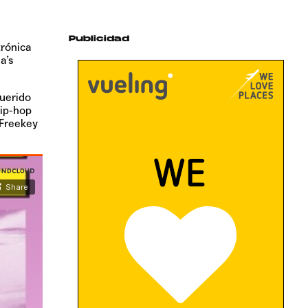
Publicidad
trónica
a’s
uerido
hip-hop
 Freekey