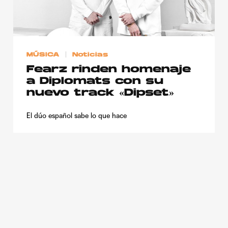
Publicidad
Contacto
Aviso Legal
MÚSICA
Noticias
Fearz rinden homenaje
a Diplomats con su
© 2015-2022 UMOMAG. PROPIEDAD DE UMO agency. TODOS LOS
DERECHOS RESERVADOS.
nuevo track «Dipset»
El dúo español sabe lo que hace