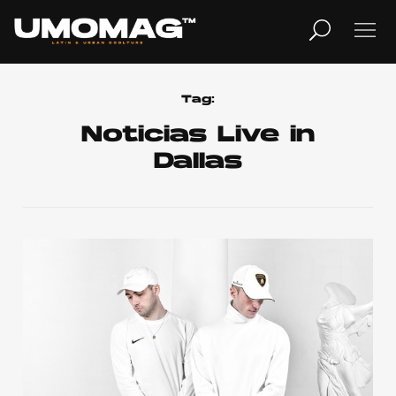
MUSICA
LIFESTYLE
Tag:
Noticias Live in
Dallas
REVISTA
TV
Home
Cover Story