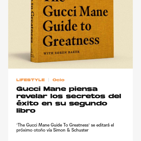
Publicidad
Contacto
Aviso Legal
© 2015-2022 UMOMAG. PROPIEDAD DE UMO agency. TODOS LOS
DERECHOS RESERVADOS.
LIFESTYLE
Ocio
Gucci Mane piensa
revelar los secretos del
éxito en su segundo
libro
'The Gucci Mane Guide To Greatness' se editará el
próximo otoño vía Simon & Schuster