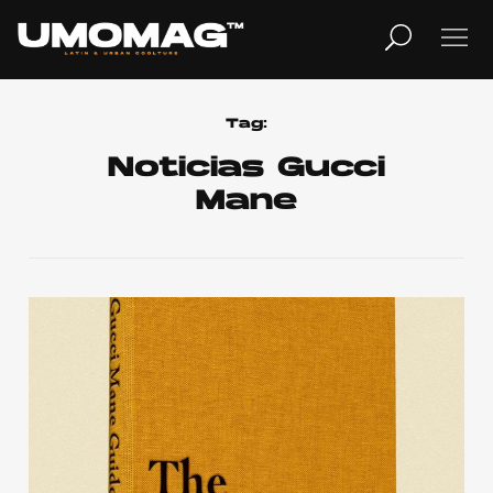
MUSICA
LIFESTYLE
Tag:
Noticias Gucci
Mane
REVISTA
TV
Home
Cover Story