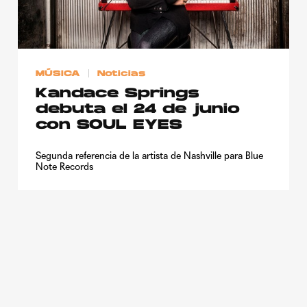
Publicidad
Contacto
Aviso Legal
MÚSICA
Noticias
Kandace Springs
debuta el 24 de junio
© 2015-2022 UMOMAG. PROPIEDAD DE UMO agency. TODOS LOS
DERECHOS RESERVADOS.
con SOUL EYES
Segunda referencia de la artista de Nashville para Blue
Note Records